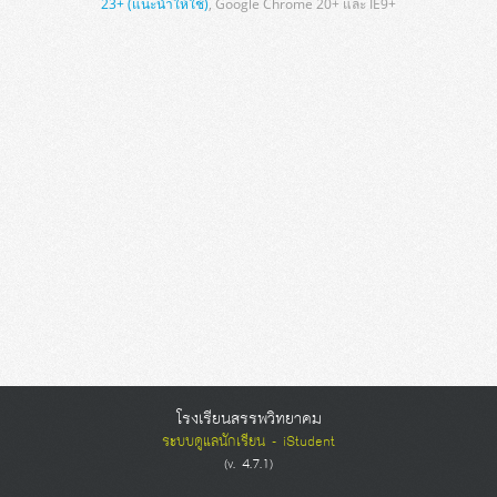
23+ (แนะนำให้ใช้)
, Google Chrome 20+ และ IE9+
โรงเรียนสรรพวิทยาคม
ระบบดูแลนักเรียน - iStudent
(v. 4.7.1)