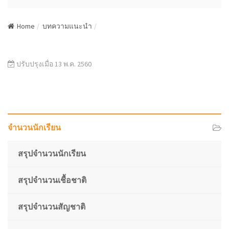
N
a
Home
บทความแนะนำ
v
i
g
a
ปรับปรุงเมื่อ 13 พ.ค. 2560
t
i
o
n
จำนวนนักเรียน
สรุปจำนวนนักเรียน
สรุปจำนวนเชื้อชาติ
สรุปจำนวนสัญชาติ