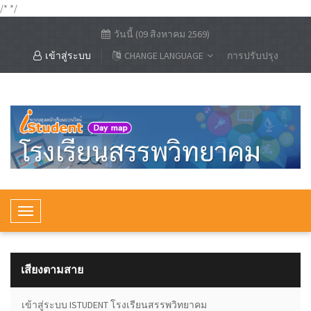
/*
*/
วันนี้ (09 สิงหาคม 2569)
เข้าสู่ระบบ
CHANGE LANGUAGE
การปรับปรุง
T
o
g
g
เสียงตามสาย
l
e
้อนรับเข้าสู่ระบบ ISTUDENT โรงเรียนสรรพวิทยาคม