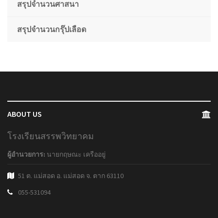
สรุปจำนวนศาสนา
สรุปจำนวนกรุ๊ปเลือด
ABOUT US
โรงเรียนสรรพวิทยาคม
ผู้อำนวยการ:
นายกฤษณะ เครืออยู่
51 ต. แม่สอด อ. แม่สอด จ. ตาก 63110
055-531094