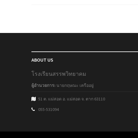
ABOUT US
โรงเรียนสรรพวิทยาคม
ผู้อำนวยการ:
นายกฤษณะ เครืออยู่
51 ต. แม่สอด อ. แม่สอด จ. ตาก 63110
055-531094